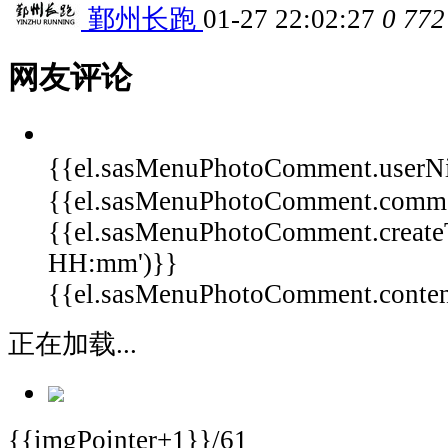
鄞州长跑
01-27 22:02:27
0
772
网友评论
{{el.sasMenuPhotoComment.userN
{{el.sasMenuPhotoComment.comm
{{el.sasMenuPhotoComment.create
HH:mm')}}
{{el.sasMenuPhotoComment.content 
正在加载...
{{imgPointer+1}}/61